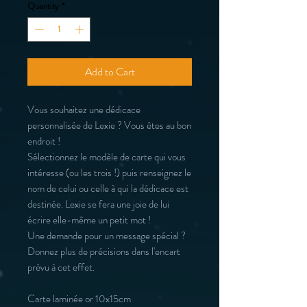
Quantity
*
Add to Cart
Vous souhaitez une dédicace
personnalisée de Lexie ? Vous êtes au bon
endroit !
Sélectionnez le modèle de carte qui vous
intéresse (ou les trois !) puis renseignez le
nom de celui ou celle à qui la dédicace est
destinée. Lexie se fera une joie de lui
écrire elle-même un petit mot !
Une demande pour un message spécial ?
Donnez plus de précisions dans l'encart
prévu à cet effet.
Carte laminée or 10x15cm