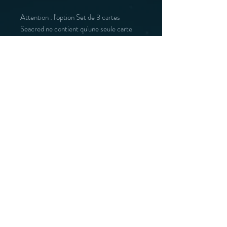
Attention : l'option Set de 3 cartes
Seacred ne contient qu'une seule carte
dédicassée.
Retours
Les dédicaces étant des commandes
personnalisées, aucun retour ni
échange ne sera accepté.
You may also like :