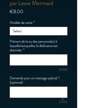
par Lexie Mermaid
Price
€8.00
Modèle de carte
*
Prénom de la ou des personne(s) à
laquelle/auxquelles la dédicasse est
destinée.
*
0/500
Demande pour un message spécial ?
(optional)
0/500