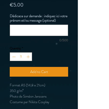
Price
€5.00
Dédicace sur demande : indiquez ici votre
prénom et/ou message (optional)
0/500
Quantity
*
Add to Cart
Format A5 (14,8 x 21cm)
350 g/m²
Photo de Siméon Janssens
Costume par Nikita Cosplay