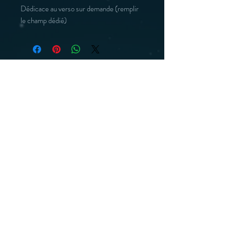
Dédicace au verso sur demande (remplir
le champ dédié)
You may also like :
Print Venus
Print Venus