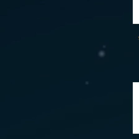
18
20
2T
2XL
3T
3XL
4T
5T
6X
L
M
S
XL
XS